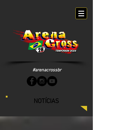
#arenacrossbr
NOTÍCIAS