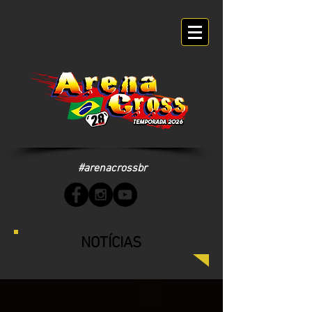
#arenacrossbr
NOTÍCIAS