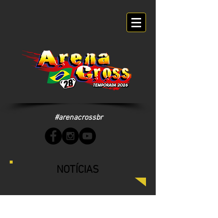
#arenacrossbr
NOTÍCIAS