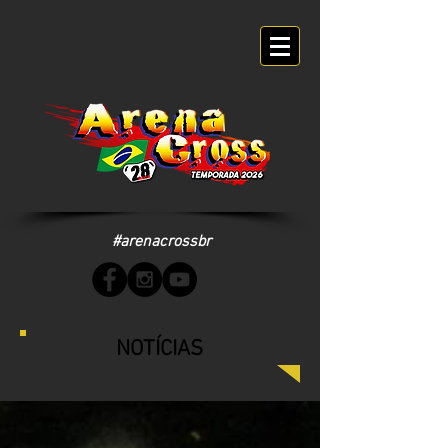
#arenacrossbr
NOTÍCIAS