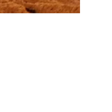
Arena Cross divulga o
calendário oficial da
temporada 2019 do evento
Botucatu recebe em abril a abertura da
competição que tem ainda outras três datas
confirmadas. Hora de ligarmos os motores e
arrumarmos...