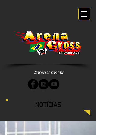
#arenacrossbr
NOTÍCIAS