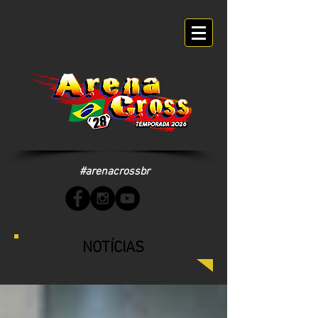
#arenacrossbr
NOTÍCIAS