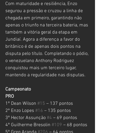
Com maturidade e resiliência, Enzo 
segurou a pressão e cruzou a linha de 
chegada em primeiro, garantindo não 
apenas o triunfo na terceira bateria, mas 
também a vitória geral da etapa em 
Jundiaí. Agora a diferença a favor do 
britânico é de apenas dois pontos na 
disputa pelo título. Completando o pódio, 
o venezuelano Anthony Rodriguez 
conquistou mais um terceiro lugar, 
mantendo a regularidade nas disputas.
Campeonato
PRO
1º Dean Wilson 
#15
 – 137 pontos
2º Enzo Lopes 
#16
 – 135 pontos
3º Hector Assunção 
#4
 – 69 pontos
4º Guilherme Bresolin 
#109
 – 68 pontos
5º Greg Aranda 
#206
 – 64 pontos