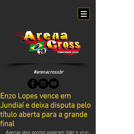
#arenacrossbr
Enzo Lopes vence em
Jundiaí e deixa disputa pelo
título aberta para a grande
final
Apenas dois pontos separam líder e vice-