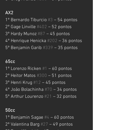
AX2
1º Bernardo Tiburcio 
#3
 – 54 pontos
2º Gage Linville 
#402
 – 52 pontos 
3º Hardy Munoz 
#87
 – 45 pontos
4º Henrique Henicka 
#202
 – 36 pontos
5º Benjamin Garib 
#339
 – 35 pontos
65cc
1º Lorenzo Ricken 
#1
 – 60 pontos
2º Heitor Matos 
#300
 – 51 pontos
3º Henri Krug 
#12
 – 45 pontos
4º João Bolachinha 
#70
 – 34 pontos
5º Arthur Lourenzo 
#21
 – 32 pontos
50cc
1º Benjamin Sagae 
#4
 – 60 pontos
2º Valentina Barg 
#27
 – 49 pontos