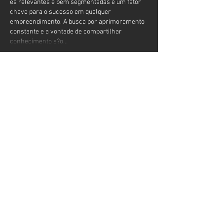
es relevantes e bem segmentadas é um fator 
chave para o sucesso em qualquer 
empreendimento. A busca por aprimoramento 
constante e a vontade de compartilhar 
conhecimento s?o…
Mostrar mais
Curtir
Responder
lin strong
02 de out. de 2025
Parabéns pelo excelente trabalho! A estrutura 
do artigo e a qualidade do conteúdo 
demonstram um profundo conhecimento e 
uma dedica??o em fornecer valor real aos 
leitores. é sempre gratificante encontrar 
publica??es que se destacam pela sua 
organiza??o e pela profundidade dos temas 
abordados. Esse compromisso com a 
excelência na informa??o me fez pensar em 
como é importante ter à m?o recursos 