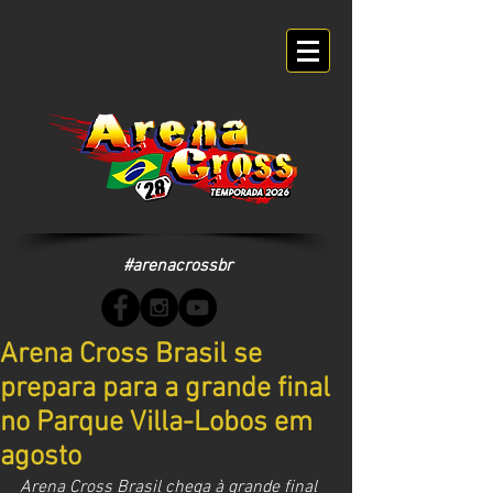
#arenacrossbr
Arena Cross Brasil se
prepara para a grande final
no Parque Villa-Lobos em
agosto
Arena Cross Brasil chega à grande final 