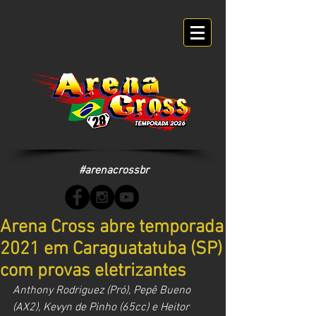
#arenacrossbr
Arena Cross abre temporada
2021 em Caraguatatuba (SP)
com provas eletrizantes
Anthony Rodriguez (Pró), Pepê Bueno 
(AX2), Kevyn de Pinho (65cc) e Heitor 