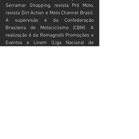
Serramar Shopping, revista Pró Moto, 
revista Dirt Action e Moto Channel Brasil. 
A supervisão é da Confederação 
Brasileira de Motociclismo (CBM). A 
realização é da Romagnolli Promoções e 
Eventos e Linem (Liga Nacional de 
Esportes a Motor). 
1ª etapa - Arena Cross 2021
Caraguatatuba (SP)
Resultados – Cinco primeiros
Soma Corridas Pró
1º - Anthony Rodriguez 
#127
 – 37 pontos
2º - Hector Assunção 
#30
 – 34 pontos
3º - Jetro Salazar 
#60
 – 32 pontos
4º - Humberto Martin “Machito” 
#101
 – 