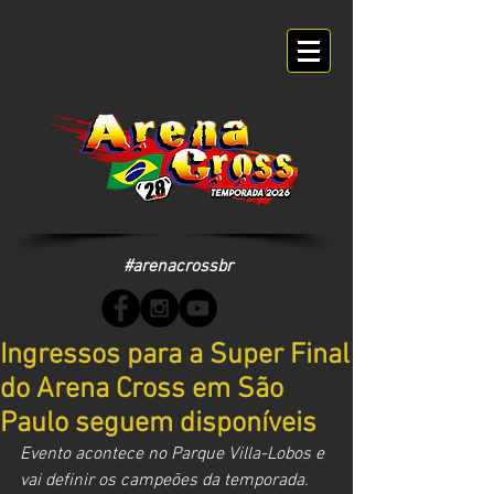
#arenacrossbr
Ingressos para a Super Final
do Arena Cross em São
Paulo seguem disponíveis
Evento acontece no Parque Villa-Lobos e 
vai definir os campeões da temporada.