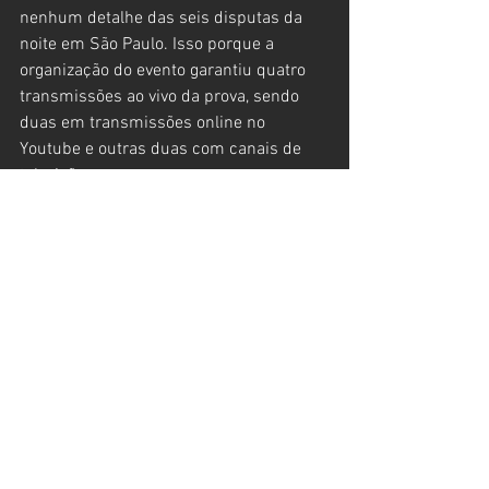
nenhum detalhe das seis disputas da 
noite em São Paulo. Isso porque a 
organização do evento garantiu quatro 
transmissões ao vivo da prova, sendo 
duas em transmissões online no 
Youtube e outras duas com canais de 
televisão.
Os canais Arena Live Brasil e SportBay 
TV fazem a transmissão de todo o 
evento para o Mundo inteiro pelos 
canais do YouTube; Na televisão, você 
poderá acompanhar todas as disputas 
pelo Zapping Sports (plataforma 
Zapping) e também pela Rede Brasil (TV 
aberta).
Serviço: