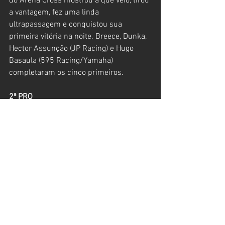
do Arena Cross mostrou a que veio, tirou 
a vantagem, fez uma linda 
ultrapassagem e conquistou sua 
primeira vitória na noite. Breece, Dunka, 
Hector Assunção (JP Racing) e Hugo 
Basaula (595 Racing/Yamaha) 
completaram os cinco primeiros.
2ª PRO
Mais uma grande prova e a confirmação 
de que o escocês Dean Wilson estreou 
no Arena Cross Brasil decidido a ser 
campeão e a confirmação disso veio 
com sua terceira vitória na noite deste 
sábado. Líder da primeira à última 
curva, o europeu controlou a prova e não 
se viu ameaçado em nenhum momento 
em nenhum momento por Lucas Dunka, 
segundo colocado, mas que chegou 16 