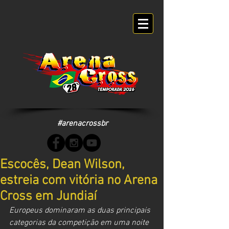
#arenacrossbr
Escocês, Dean Wilson,
estreia com vitória no Arena
Cross em Jundiaí
Europeus dominaram as duas principais 
categorias da competição em uma noite 