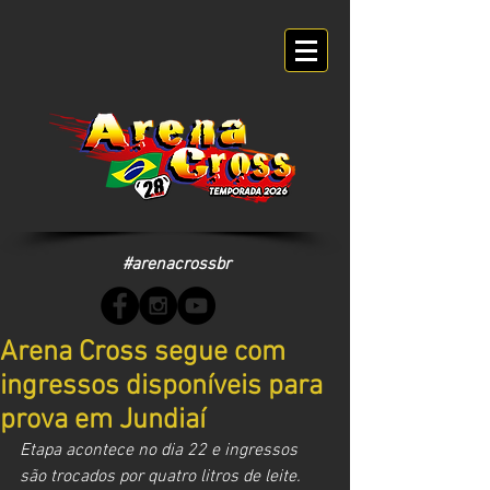
#arenacrossbr
Arena Cross segue com
ingressos disponíveis para
prova em Jundiaí
Etapa acontece no dia 22 e ingressos 
são trocados por quatro litros de leite.