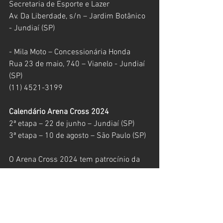
Secretaria de Esporte e Lazer
Av. Da Liberdade, s/n – Jardim Botânico 
- Jundiaí (SP)
- Mila Moto – Concessionária Honda
Rua 23 de maio, 740 – Vianelo - Jundiaí 
(SP)
(11) 4521-3199
Calendário Arena Cross 2024
2ª etapa – 22 de junho – Jundiaí (SP)
3ª etapa – 10 de agosto – São Paulo (SP)
O Arena Cross 2024 tem patrocínio da 
Monster, Honda, Pro Honda e Sportbay, 
copatrocínio da Yamaha, KTM, Kawasaki, 
Husqvarna, Circuit e Michelin. O apoio é 
da Prefeitura de Jundiaí, Revista Dirt 
Action, Show Radical e Moto Channel 