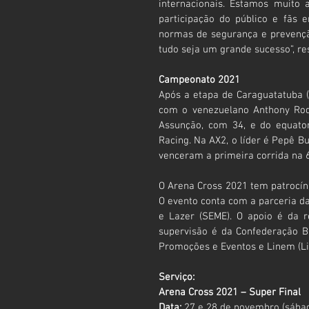
internacionais. Estamos muito
participação do público e fãs 
normas de segurança e prevençã
tudo seja um grande sucesso”, res
Campeonato 2021
Após a etapa de Caraguatatuba (
com o venezuelano Anthony Rodr
Assunção, com 34, e do equato
Racing. Na AX2, o líder é Pepê B
venceram a primeira corrida na 
O Arena Cross 2021 tem patrocín
O evento conta com a parceria da
e Lazer (SEME). O apoio é da re
supervisão é da Confederação Br
Promoções e Eventos e Linem (Lig
Serviço:
Arena Cross 2021 – Super Final
Data:
 27 e 28 de novembro (sába