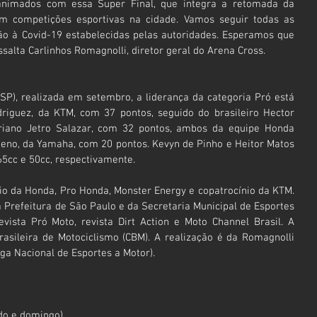
 animados com essa Super Final, que integra a retomada da 
em competições esportivas na cidade. Vamos seguir todas as 
o à Covid-19 estabelecidas pelas autoridades. Esperamos que 
salta Carlinhos Romagnolli, diretor geral do Arena Cross.
SP), realizada em setembro, a liderança da categoria Pró está 
iguez, da KTM, com 37 pontos, seguido do brasileiro Hector 
riano Jetro Salazar, com 32 pontos, ambos da equipe Honda 
ueno, da Yamaha, com 20 pontos. Kevyn de Pinho e Heitor Matos 
65cc e 50cc, respectivamente.
io da Honda, Pro Honda, Monster Energy e copatrocínio da KTM. 
 Prefeitura de São Paulo e da Secretaria Municipal de Esportes 
vista Pró Moto, revista Dirt Action e Moto Channel Brasil. A 
asileira de Motociclismo (CBM). A realização é da Romagnolli 
a Nacional de Esportes a Motor). 
do e domingo)