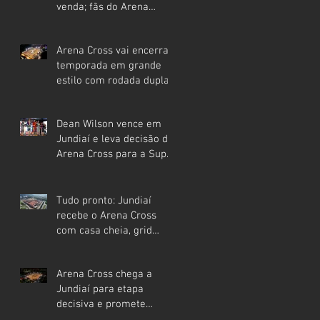
venda; fãs do Arena
Cross devem garantir
entrada
Arena Cross vai encerrar
antecipadamente
temporada em grande
estilo com rodada dupla
na Super Final no
Festival Interlagos
Dean Wilson vence em
Jundiaí e leva decisão do
Arena Cross para a Super
Final em Interlagos
Tudo pronto: Jundiaí
recebe o Arena Cross
com casa cheia, grid
internacional e etapa que
pode mudar os rumos do
Arena Cross chega a
campeonato
Jundiaí para etapa
decisiva e promete
movimentar a região