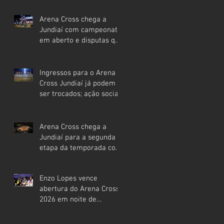
neste sábado
Arena Cross chega a
Jundiaí com campeonato
em aberto e disputas que
podem definir o rumo da
temporada 2026
Ingressos para o Arena
Cross Jundiaí já podem
ser trocados; ação social
deve arrecadar toneladas
de alimentos para
famílias da cidade
Arena Cross chega a
Jundiaí para a segunda
etapa da temporada com
expectativa de casa cheia
Enzo Lopes vence
abertura do Arena Cross
2026 em noite de
arquibancadas lotadas
em Indaiatuba