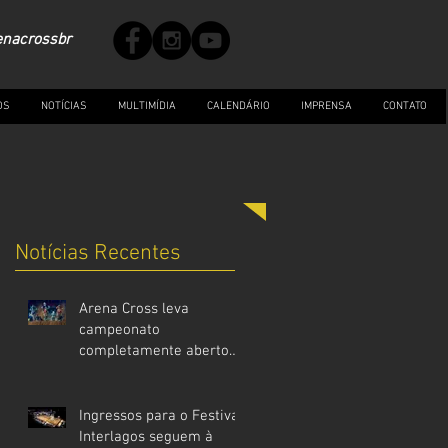
enacrossbr
OS
NOTÍCIAS
MULTIMÍDIA
CALENDÁRIO
IMPRENSA
CONTATO
Notícias Recentes
Arena Cross leva
campeonato
completamente aberto
para Super Final com
rodada dupla no Festival
Interlagos
Ingressos para o Festival
Interlagos seguem à