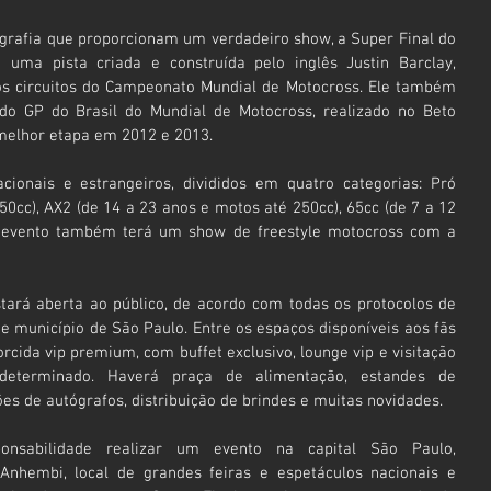
grafia que proporcionam um verdadeiro show, a Super Final do 
uma pista criada e construída pelo inglês Justin Barclay, 
os circuitos do Campeonato Mundial de Motocross. Ele também 
 do GP do Brasil do Mundial de Motocross, realizado no Beto 
 melhor etapa em 2012 e 2013.
cionais e estrangeiros, divididos em quatro categorias: Pró 
0cc), AX2 (de 14 a 23 anos e motos até 250cc), 65cc (de 7 a 12 
O evento também terá um show de freestyle motocross com a 
tará aberta ao público, de acordo com todas os protocolos de 
 município de São Paulo. Entre os espaços disponíveis aos fãs 
rcida vip premium, com buffet exclusivo, lounge vip e visitação 
terminado. Haverá praça de alimentação, estandes de 
ões de autógrafos, distribuição de brindes e muitas novidades.
sabilidade realizar um evento na capital São Paulo, 
Anhembi, local de grandes feiras e espetáculos nacionais e 