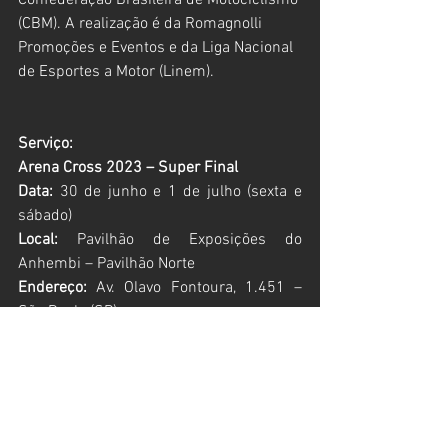
Confederação Brasileira de Motociclismo 
(CBM). A realização é da Romagnolli 
Promoções e Eventos e da Liga Nacional 
de Esportes a Motor (Linem). 
Serviço:
Arena Cross 2023 – Super Final
Data:
 30 de junho e 1 de julho (sexta e 
sábado)
Local:
 Pavilhão de Exposições do 
Anhembi – Pavilhão Norte
Endereço:
 Av. Olavo Fontoura, 1.451 – 
São Paulo (SP)
Ingressos:
Vendas disponíveis em 
www.arenacross.com.br/ingressos