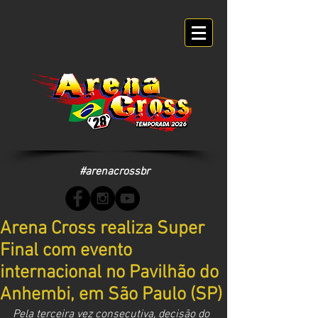
#arenacrossbr
Arena Cross realiza Super
Final com evento
internacional no Pavilhão do
Anhembi, em São Paulo (SP)
Pela terceira vez consecutiva, decisão do 