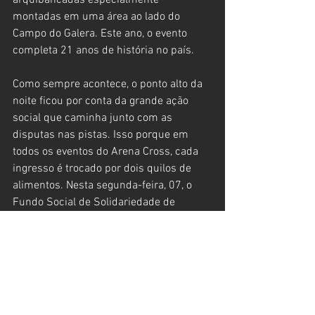
arquibancadas especialmente 
montadas em uma área ao lado do 
Campo do Galera. Este ano, o evento 
completa 21 anos de história no país.
Como sempre acontece, o ponto alto da 
noite ficou por conta da grande ação 
social que caminha junto com as 
disputas nas pistas. Isso porque em 
todos os eventos do Arena Cross, cada 
ingresso é trocado por dois quilos de 
alimentos. Nesta segunda-feira, 07, o 
Fundo Social de Solidariedade de 
Ilhabela receberá quase sete toneladas 
de alimentos, que serão repassados de 
acordo com os critérios do município.
Representando o Poder Público no 
evento, a prefeita Maria das Graças 
Ferreira “Gracinha” elogiou o evento e 