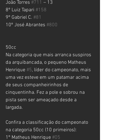
João Torres 
#711
 – 13
8º Luiz Tapari 
#158
9º Gabriel C. 
#81
10º José Abrantes 
#800
50cc
Na categoria que mais arranca suspiros 
da arquibancada, o pequeno Matheus 
Henrique 
#5
, líder do campeonato, mais 
uma vez esteve em um patamar acima 
de seus companheirinhos de 
cinquentinha. Fez a pole e sobrou na 
pista sem ser ameaçado desde a 
largada.
Confira a classificação do campeonato 
na categoria 50cc (10 primeiros):
1º Matheus Henrique 
#05