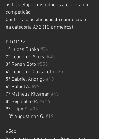
as três etapas disputadas até agora na 
competição.
Confira a classificação do campeonato 
na categoria AX2 (10 primeiros)
PILOTOS: 
1º Lucas Dunka 
#34
2º Leonardo Souza 
#45
3º Renan Goto 
#555
4º Leonardo Cassarotti 
#25
5º Gabriel Andrigo 
#10
6º Rafael A. 
#99
7º Matheus Klysman 
#43
8º Reginaldo R. 
#416
9º Filipe S. 
#36
10º Augustinho G. 
#19
65cc