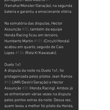
português Paulo Alberto 
#1
(Yamaha/Monster/Geração), na segunda 
bateria e garantiu a emocionante vitória.
Na somatória das disputas, Hector 
Assunção 
#30
, também da equipe 
Honda Racing ficou em terceiro, 
Humberto Martin 
#101
 (Circuit/Honda) 
acabou em quarto, seguido de Caio 
Lopes 
#134
 (Rota K/Kawasaki).
Duelo 1x1
A disputa da noite no Duelo 1x1, foi 
protagonizada pelos pilotos Jean Ramos 
#10
 (JMR/Destri/Geração) e Hector 
Assunção 
#30
 (Honda Racing). Ambos já 
se enfrentaram várias vezes na disputa 
pelos pontos extras da noite. Dessa vez, 
quem levou a melhor foi piloto da Honda, 