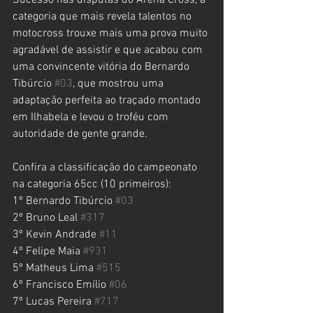
Sucesso nas disputas do Arena Cross, a 
categoria que mais revela talentos no 
motocross trouxe mais uma prova muito 
agradável de assistir e que acabou com 
uma convincente vitória do Bernardo 
Tibúrcio 
#03
, que mostrou uma 
adaptação perfeita ao traçado montado 
em Ilhabela e levou o troféu com 
autoridade de gente grande.
Confira a classificação do campeonato 
na categoria 65cc (10 primeiros):
1º Bernardo Tibúrcio 
#03
2º Bruno Leal 
#317
3º Kevin Andrade 
#11
4º Felipe Maia 
#931
5º Matheus Lima 
#515
6º Francisco Emílio 
#06
7º Lucas Pereira 
#717