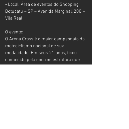
- Local: Área de eventos do Shopping 
Botucatu – SP – Avenida Marginal, 200 – 
Vila Real
O evento:
O Arena Cross é o maior campeonato do 
motociclismo nacional de sua 
modalidade. Em seus 21 anos, ficou 
conhecido pela enorme estrutura que 
pode recebe cerca de 6 mil pessoas por 
etapa, com destaques para cenografia e 
acabamentos que fazem a diferença.
Soma-se a tudo isso o fato de ter 
grandes disputas nas pistas de até 
450m, onde são disputadas as provas. O 
evento, organizado pela empresa 
Romagnolli Promoções e Eventos, conta 