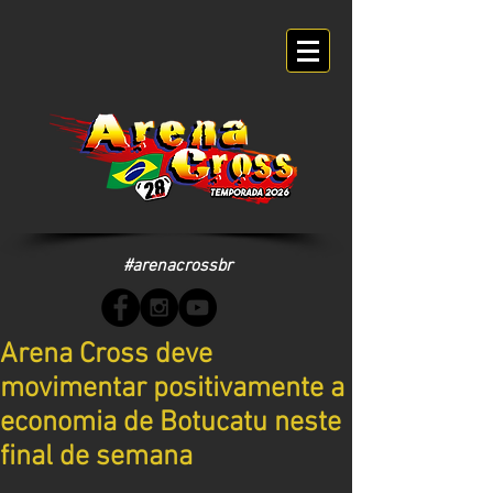
#arenacrossbr
Arena Cross deve
movimentar positivamente a
economia de Botucatu neste
final de semana