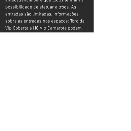
antecedência para que todos tenham a 
possibilidade de efetuar a troca. As 
entradas são limitadas. Informações 
sobre as entradas nos espaços: Torcida 
Vip Coberta e HC Vip Camarote podem 
ser encontradas no site do evento: 
www.arenacross.com.br/ingressos.
Serviço:
- Arena Cross 2018
- 2ª etapa
- Data: 08 de setembro de 2018 (sábado)
- Cidade: Ilhabela-SP
- Horário: Treinos Cronometrados: 16h / 
Provas: 19h
- Local: Campo da Galera - Rua Benedito 
P. Santos, 2-52 - Água Branca
O evento: