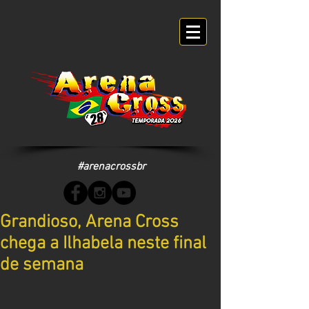
#arenacrossbr
Grandioso, Arena Cross
chega a Ilhabela neste final
de semana