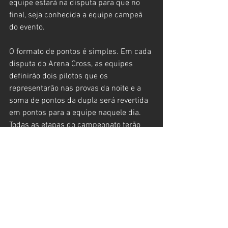
equipe estará na disputa para que no 
final, seja conhecida a equipe campeã 
do evento.
O formato de pontos é simples. Em cada 
disputa do Arena Cross, as equipes 
definirão dois pilotos que os 
representarão nas provas da noite e a 
soma de pontos da dupla será revertida 
em pontos para a equipe naquele dia. 
Todas as etapas do campeonato terão 
uma premiação especial destinada às 
equipes e no final da competição, assim 
como acontece com os pilotos, será 
definido o time campeão da temporada.
A ideia da organização do evento é 
promover e incentivar ainda mais as 
empresas que acreditam e investem no 