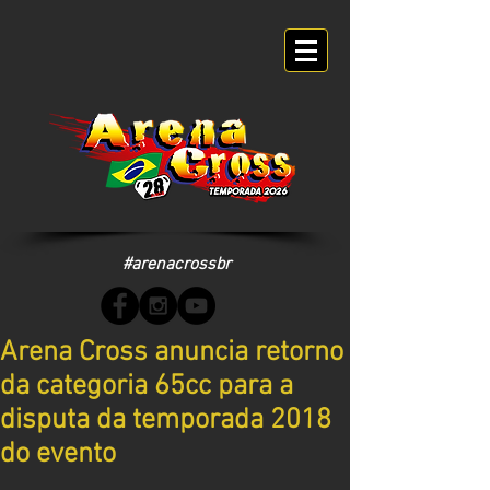
#arenacrossbr
Arena Cross anuncia retorno
da categoria 65cc para a
disputa da temporada 2018
do evento