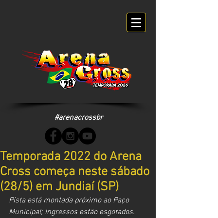
#arenacrossbr
Temporada 2022 do Arena
Cross começa neste sábado
(28/5) em Jundiaí (SP)
Pista está montada próximo ao Paço 
Municipal; Ingressos estão esgotados.