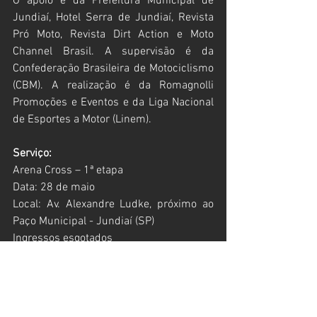
O apoio é da Prefeitura Municipal de 
Jundiaí, Hotel Serra de Jundiaí, Revista 
Pró Moto, Revista Dirt Action e Moto 
Channel Brasil. A supervisão é da 
Confederação Brasileira de Motociclismo 
(CBM). A realização é da Romagnolli 
Promoções e Eventos e da Liga Nacional 
de Esportes a Motor (Linem).
Serviço:
Arena Cross – 1ª etapa
Data: 28 de maio
Local: Av. Alexandre Ludke, próximo ao 
Paço Municipal - Jundiaí (SP)
Ingressos esgotados
Programação:
Sábado (28/5)
13h30 – Treinos livres