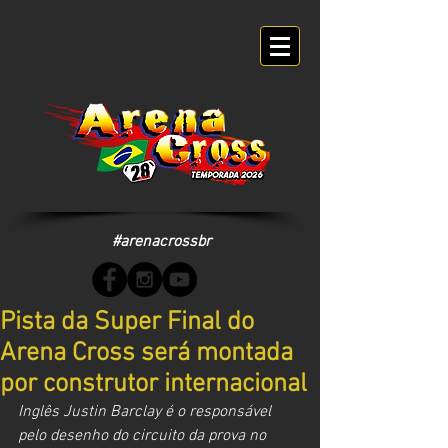
#arenacrossbr
Pista da Super Final do
Arena Cross será montada
por construtor internacional
Inglês Justin Barclay é o responsável 
pelo desenho do circuito da prova no 