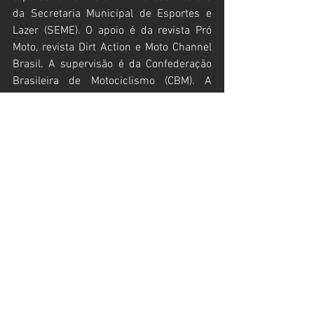
da Secretaria Municipal de Esportes e 
Lazer (SEME). O apoio é da revista Pró 
Moto, revista Dirt Action e Moto Channel 
Brasil. A supervisão é da Confederação 
Brasileira de Motociclismo (CBM). A 
realização é da Romagnolli Promoções e 
Eventos e Liga Nacional de Esportes a 
Motor (Linem). 
Serviço:
Arena Cross 2021 – Super Final
Data:
 27 e 28 de novembro (sábado e 
domingo)
Local:
 Pavilhão de Exposições do 
Anhembi – Setor Norte Indoor
Endereço:
 Av. Olavo Fontoura, 1.451 – 
São Paulo (SP)
Ingressos:
 Vendas disponíveis
 em 