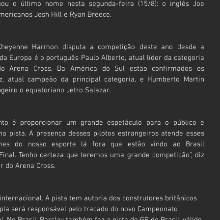
ou o último nome nesta segunda-feira (15/8): o inglês Joe 
americanos Josh Hill e Ryan Breece.
heyenne Harmon disputa a competição deste ano desde a 
a Europa é o português Paulo Alberto, atual líder da categoria 
do Arena Cross. Da América do Sul estão confirmados os 
, atual campeão da principal categoria, e Humberto Martin 
ngeiro o equatoriano Jetro Salazar.
to é proporcionar um grande espetáculo para o público e 
 pista. A presença desses pilotos estrangeiros atende esses 
es do nosso esporte lá fora que estão vindo ao Brasil 
inal. Tenho certeza que teremos uma grande competição“, diz 
r do Arena Cross.
nternacional. A pista tem autoria dos construtores britânicos 
dupla será responsável pelo traçado do novo Campeonato 
 No Brasil, Barclay também fez a pista do GP do Brasil, válido 