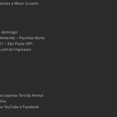
portes a Motor (Linem).
e domingo)
 Anhembi – Pavilhão Norte
451 – São Paulo (SP)
.com.br/ingressos
es (apenas Torcida Arena)
afos
vivo YouTube e Facebook