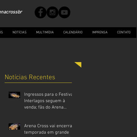
enacrossbr
OS
NOTÍCIAS
MULTIMÍDIA
CALENDÁRIO
IMPRENSA
CONTATO
Notícias Recentes
Ingressos para o Festival
Interlagos seguem à
venda; fãs do Arena
Cross devem garantir
entrada
Arena Cross vai encerrar
antecipadamente
temporada em grande