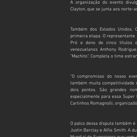
A organização do evento divulg
Clayton, que se junta aos norte-
Também dos Estados Unidos, C
primeira etapa. O representante d
Pró e dono de cinco títulos 
venezuelanos Anthony Rodriguez
“Machito”. Completa o time estra
“O compromisso do nosso even
também muita competitividade na
dois pontos. São grandes nom
especialmente para essa Super F
Carlinhos Romagnolli, organizado
O palco dessa disputa também é i
Justin Barclay e Alfie Smith. A 
Mundial de Supercross que vem aí.