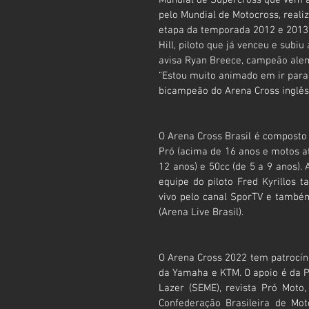
pelo Mundial de Motocross, reali
etapa da temporada 2012 e 2013. “
Hill, piloto que já venceu e subi
avisa Ryan Breece, campeão ale
“Estou muito animado em ir para o
bicampeão do Arena Cross inglês
O Arena Cross Brasil é composto p
Pró (acima de 16 anos e motos até
12 anos) e 50cc (de 5 a 9 anos).
equipe do piloto Fred Kyrillos 
vivo pelo canal SporTV e também
(Arena Live Brasil).
O Arena Cross 2022 tem patrocín
da Yamaha e KTM. O apoio é da Pr
Lazer (SEME), revista Pró Moto,
Confederação Brasileira de Mot