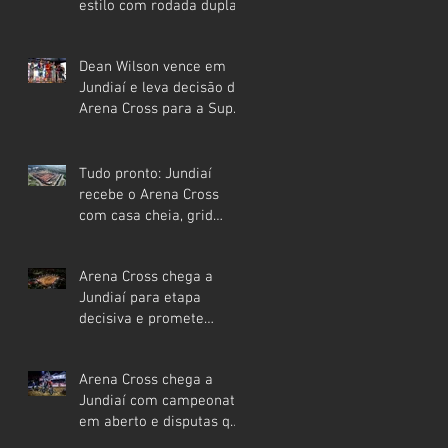
estilo com rodada dupla
na Super Final no
Festival Interlagos
Dean Wilson vence em
Jundiaí e leva decisão do
Arena Cross para a Super
Final em Interlagos
Tudo pronto: Jundiaí
recebe o Arena Cross
com casa cheia, grid
internacional e etapa que
pode mudar os rumos do
Arena Cross chega a
campeonato
Jundiaí para etapa
decisiva e promete
movimentar a região
neste sábado
Arena Cross chega a
Jundiaí com campeonato
em aberto e disputas que
podem definir o rumo da