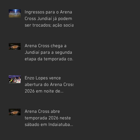
temporada 2026
Ingressos para o Arena
Cross Jundiaí já podem
ser trocados; ação social
deve arrecadar toneladas
de alimentos para
famílias da cidade
Arena Cross chega a
Jundiaí para a segunda
etapa da temporada com
expectativa de casa cheia
Enzo Lopes vence
abertura do Arena Cross
2026 em noite de
arquibancadas lotadas
em Indaiatuba
Arena Cross abre
temporada 2026 neste
sábado em Indaiatuba
com casa cheia, estrelas
mundiais e expectativa