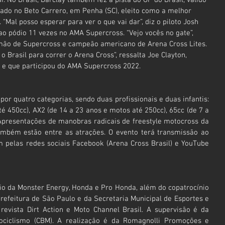
zado no Beto Carrero, em Penha (SC), eleito como a melhor 
Mal posso esperar para ver o que vai dar”, diz o piloto Josh 
u ao pódio 11 vezes no AMA Supercross. “Vejo vocês no gate”, 
mão de Supercross e campeão americano de Arena Cross Lites. 
 Brasil para correr o Arena Cross”, ressalta Joe Clayton, 
 e que participou do AMA Supercross 2022.
or quatro categorias, sendo duas profissionais e duas infantis: 
 450cc), AX2 (de 14 a 23 anos e motos até 250cc), 65cc (de 7 a 
 Apresentações de manobras radicais de freestyle motocross da 
também estão entre as atrações. O evento terá transmissão ao 
 pelas redes sociais Facebook (Arena Cross Brasil) e YouTube 
io da Monster Energy, Honda e Pro Honda, além do copatrocínio 
efeitura de São Paulo e da Secretaria Municipal de Esportes e 
 revista Dirt Action e Moto Channel Brasil. A supervisão é da 
ociclismo (CBM). A realização é da Romagnolli Promoções e 