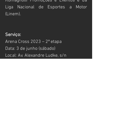
Romagnolli Promoções e Eventos e da 
Liga Nacional de Esportes a Motor 
(Linem). 
Serviço:
Arena Cross 2023 – 2ª etapa 
Data: 3 de junho (sábado)
Local: Av. Alexandre Ludke, s/n
(Próximo ao Paço Municipal)
Ingressos esgotados
Programação: 
13h30 – Treinos livres
15h – Abertura dos portões
16h30 – Treinos classificatórios