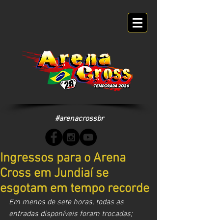
#arenacrossbr
Ingressos para o Arena
Cross em Jundiaí se
esgotam em tempo recorde
Em menos de sete horas, todas as 
entradas disponíveis foram trocadas; 