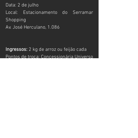
Data: 2 de julho
Local: Estacionamento do Serramar 
Shopping
Av. José Herculano, 1.086
Ingressos:
 2 kg de arroz ou feijão cada
Pontos de troca: Concessionária Universo 
Honda Caraguatatuba (Rua Major Ayres, 
379 – Centro) e Loja Sthill (Serramar 
Shopping)
Programação:
Abertura dos portões – 16h
Treinos classificatórios – 16h30
Início do evento – 19h
Provas – 19h30