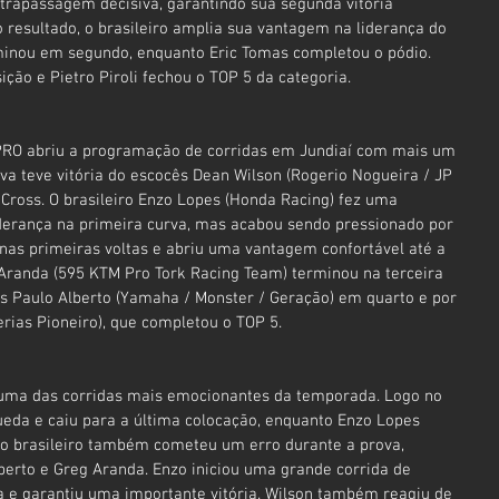
trapassagem decisiva, garantindo sua segunda vitória 
resultado, o brasileiro amplia sua vantagem na liderança do 
inou em segundo, enquanto Eric Tomas completou o pódio. 
ição e Pietro Piroli fechou o TOP 5 da categoria.
 PRO abriu a programação de corridas em Jundiaí com mais um 
ova teve vitória do escocês Dean Wilson (Rogerio Nogueira / JP 
Cross. O brasileiro Enzo Lopes (Honda Racing) fez uma 
iderança na primeira curva, mas acabou sendo pressionado por 
nas primeiras voltas e abriu uma vantagem confortável até a 
 Aranda (595 KTM Pro Tork Racing Team) terminou na terceira 
s Paulo Alberto (Yamaha / Monster / Geração) em quarto e por 
rias Pioneiro), que completou o TOP 5.
 uma das corridas mais emocionantes da temporada. Logo no 
ueda e caiu para a última colocação, enquanto Enzo Lopes 
 o brasileiro também cometeu um erro durante a prova, 
erto e Greg Aranda. Enzo iniciou uma grande corrida de 
a e garantiu uma importante vitória. Wilson também reagiu de 