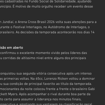
es cadastradas no Fundo Social de Solidariedade, ajudando 
nicípio. É motivo de muito orgulho receber um evento desse 
 Jundiaí, o Arena Cross Brasil 2026 volta suas atenções para a 
urante o Festival Interlagos, no Autódromo de Interlagos, o 
rasileiro. As decisões da temporada acontecerão nos dias 14 
cisão em aberto
 confirmou o excelente momento vivido pelos líderes das 
 corridas de altíssimo nível entre alguns dos principais 
conquistou sua segunda vitória consecutiva após um intenso 
s primeiras voltas. Na 65cc, Lorenzo Ricken voltou a dominar 
u sua condição de principal favorito ao título da temporada.
ocionantes da noite colocou frente a frente o brasileiro Gabi 
ckett Myers. Após acompanhar o rival durante boa parte da 
o certo para assumir a liderança nos minutos finais, 
onsecutiva e ampliando sua vantagem na classificação geral 