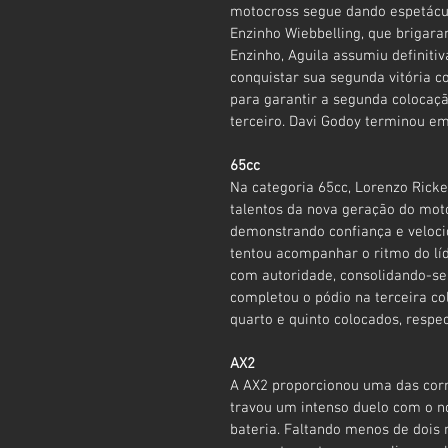
motocross segue dando espetácul
Enzinho Wiebbelling, que brigara
Enzinho, Aguila assumiu definiti
conquistar sua segunda vitória c
para garantir a segunda colocaç
terceiro. Davi Godoy terminou em
65cc
Na categoria 65cc, Lorenzo Rick
talentos da nova geração do moto
demonstrando confiança e veloci
tentou acompanhar o ritmo do líd
com autoridade, consolidando-se 
completou o pódio na terceira c
quarto e quinto colocados, respe
AX2
A AX2 proporcionou uma das corri
travou um intenso duelo com o no
bateria. Faltando menos de dois