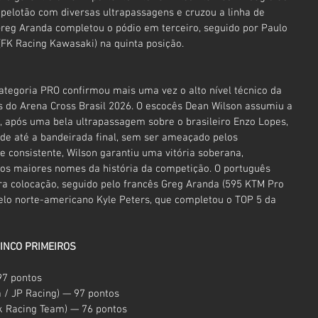
pelotão com diversas ultrapassagens e cruzou a linha de 
reg Aranda completou o pódio em terceiro, seguido por Paulo 
(FK Racing Kawasaki) na quinta posição.
categoria PRO confirmou mais uma vez o alto nível técnico da 
os do Arena Cross Brasil 2026. O escocês Dean Wilson assumiu a 
a, após uma bela ultrapassagem sobre o brasileiro Enzo Lopes, 
de até a bandeirada final, sem ser ameaçado pelos 
e consistente, Wilson garantiu uma vitória soberana, 
os maiores nomes da história da competição. O português 
ra colocação, seguido pelo francês Greg Aranda (595 KTM Pro 
elo norte-americano Kyle Peters, que completou o TOP 5 da 
INCO PRIMEIROS
97 pontos
 / JP Racing) — 97 pontos
k Racing Team) — 76 pontos