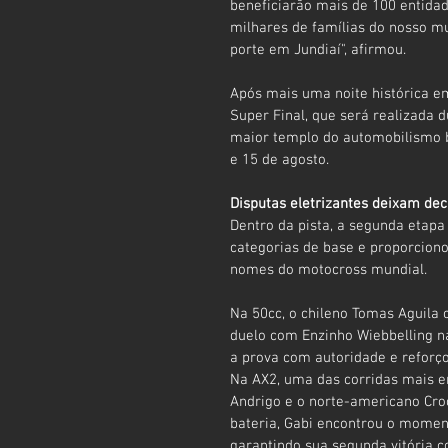
beneficiarão mais de 100 entidad
milhares de famílias do nosso mu
porte em Jundiaí", afirmou.
Após mais uma noite histórica em
Super Final, que será realizada d
maior templo do automobilismo b
e 15 de agosto.
Disputas eletrizantes deixam de
Dentro da pista, a segunda etapa
categorias de base e proporcionou
nomes do motocross mundial.
Na 50cc, o chileno Tomas Aguila 
duelo com Enzinho Wiebbelling na
a prova com autoridade e reforço
Na AX2, uma das corridas mais em
Andrigo e o norte-americano Cro
bateria, Gabi encontrou o moment
garantindo sua segunda vitória c