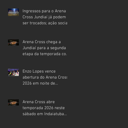
temporada 2026
Ingressos para o Arena
Cross Jundiaí já podem
ser trocados; ação social
deve arrecadar toneladas
de alimentos para
famílias da cidade
Arena Cross chega a
Jundiaí para a segunda
etapa da temporada com
expectativa de casa cheia
Enzo Lopes vence
abertura do Arena Cross
2026 em noite de
arquibancadas lotadas
em Indaiatuba
Arena Cross abre
temporada 2026 neste
sábado em Indaiatuba
com casa cheia, estrelas
mundiais e expectativa