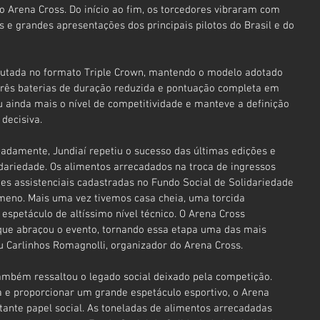
 Arena Cross. Do início ao fim, os torcedores vibraram com 
as e grandes apresentações dos principais pilotos do Brasil e do 
sputada no formato Triple Crown, mantendo o modelo adotado 
rês baterias de duração reduzida e pontuação completa em 
 ainda mais o nível de competitividade e manteve a definição 
decisiva.
adamente, Jundiaí repetiu o sucesso das últimas edições e 
riedade. Os alimentos arrecadados na troca de ingressos 
es assistenciais cadastradas no Fundo Social de Solidariedade 
meno. Mais uma vez tivemos casa cheia, uma torcida 
spetáculo de altíssimo nível técnico. O Arena Cross 
que abraçou o evento, tornando essa etapa uma das mais 
ou Carlinhos Romagnolli, organizador do Arena Cross.
também ressaltou o legado social deixado pela competição. 
e proporcionar um grande espetáculo esportivo, o Arena 
te papel social. As toneladas de alimentos arrecadadas 