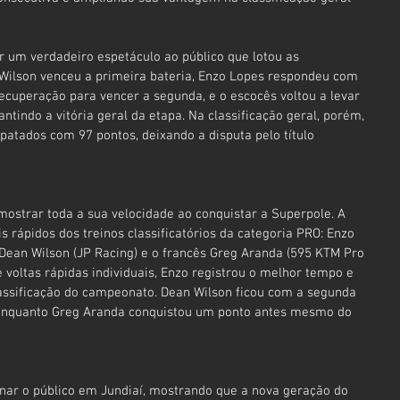
r um verdadeiro espetáculo ao público que lotou as 
Wilson venceu a primeira bateria, Enzo Lopes respondeu com 
cuperação para vencer a segunda, e o escocês voltou a levar 
antindo a vitória geral da etapa. Na classificação geral, porém, 
atados com 97 pontos, deixando a disputa pelo título 
 mostrar toda a sua velocidade ao conquistar a Superpole. A 
is rápidos dos treinos classificatórios da categoria PRO: Enzo 
Dean Wilson (JP Racing) e o francês Greg Aranda (595 KTM Pro 
 voltas rápidas individuais, Enzo registrou o melhor tempo e 
lassificação do campeonato. Dean Wilson ficou com a segunda 
 enquanto Greg Aranda conquistou um ponto antes mesmo do 
nar o público em Jundiaí, mostrando que a nova geração do 