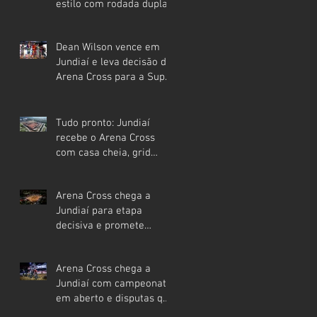
estilo com rodada dupla
na Super Final no
Festival Interlagos
Dean Wilson vence em
Jundiaí e leva decisão do
Arena Cross para a Super
Final em Interlagos
Tudo pronto: Jundiaí
recebe o Arena Cross
com casa cheia, grid
internacional e etapa que
pode mudar os rumos do
Arena Cross chega a
campeonato
Jundiaí para etapa
decisiva e promete
movimentar a região
neste sábado
Arena Cross chega a
Jundiaí com campeonato
em aberto e disputas que
podem definir o rumo da