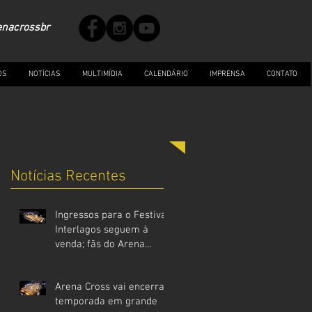
enacrossbr
OS
NOTÍCIAS
MULTIMÍDIA
CALENDÁRIO
IMPRENSA
CONTATO
Notícias Recentes
Ingressos para o Festival
Interlagos seguem à
venda; fãs do Arena
Cross devem garantir
entrada
Arena Cross vai encerrar
antecipadamente
temporada em grande