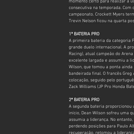
momento certo para realizar a ul
consecutiva na temporada. Com o 
campeonato. Crockett Myers term
Trevin Nelson ficou na quarta pos
1ª BATERIA PRO
A primeira bateria da categoria
grande duelo internacional. A pr
Racing), atual campeão do Arena 
excelente largada e assumiu a l
Wilson, que tomou a ponta ainda 
bandeirada final. O francês Greg
colocação, seguido pelo portuguê
Zack Williams (JP Pro Honda Bate
2ª BATERIA PRO
A segunda bateria proporcionou
início, Dean Wilson sofreu uma q
assumia a liderança. No entanto,
perdendo posições para Paulo Alb
recuperação, retomou a lideranç