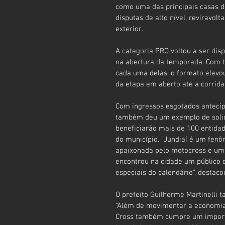
como uma das principais casas do
disputas de alto nível, reviravolt
exterior.
A categoria PRO voltou a ser di
na abertura da temporada. Com t
cada uma delas, o formato elevou
da etapa em aberto até a corrida 
Com ingressos esgotados antecip
também deu um exemplo de solida
beneficiarão mais de 100 entidad
do município. "Jundiaí é um fenô
apaixonada pelo motocross e um e
encontrou na cidade um público 
especiais do calendário", destac
O prefeito Guilherme Martinelli 
"Além de movimentar a economia 
Cross também cumpre um importan