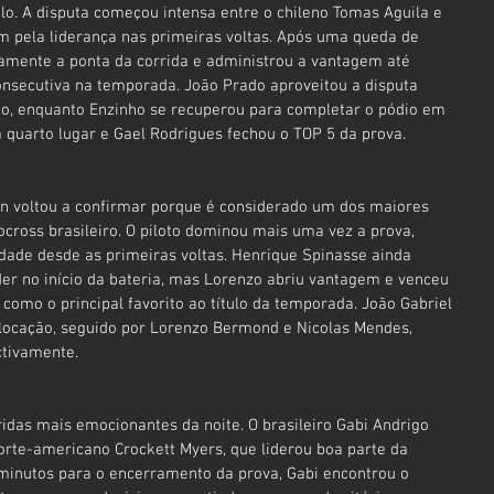
o. A disputa começou intensa entre o chileno Tomas Aguila e 
m pela liderança nas primeiras voltas. Após uma queda de 
vamente a ponta da corrida e administrou a vantagem até 
onsecutiva na temporada. João Prado aproveitou a disputa 
ão, enquanto Enzinho se recuperou para completar o pódio em 
 quarto lugar e Gael Rodrigues fechou o TOP 5 da prova.
en voltou a confirmar porque é considerado um dos maiores 
cross brasileiro. O piloto dominou mais uma vez a prova, 
dade desde as primeiras voltas. Henrique Spinasse ainda 
er no início da bateria, mas Lorenzo abriu vantagem e venceu 
como o principal favorito ao título da temporada. João Gabriel 
olocação, seguido por Lorenzo Bermond e Nicolas Mendes, 
ctivamente.
das mais emocionantes da noite. O brasileiro Gabi Andrigo 
rte-americano Crockett Myers, que liderou boa parte da 
 minutos para o encerramento da prova, Gabi encontrou o 