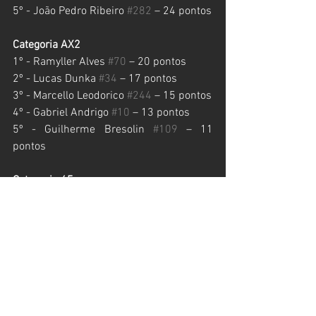
5º - João Pedro Ribeiro 
#282
 – 24 pontos
Categoria AX2
1º - Ramyller Alves 
#70
 – 20 pontos
2º - Lucas Dunka 
#34
 – 17 pontos
3º - Marcello Leodorico 
#244
 – 15 pontos
4º - Gabriel Andrigo 
#10
 – 13 pontos
5º - Guilherme Bresolin 
#109
 – 11 
pontos
Categoria 65cc
1º - Guilherme Ferreira 
#511
 – 20 pontos
2º - Lucas de Matos 
#900
 – 17 pontos
3º - Zion Berchtold 
#17
 – 15 pontos
4º - Luiz Prestes 
#21
 – 13 pontos
5º - Guilherme Buozi 
#274
 – 11 pontos
Categoria 50cc