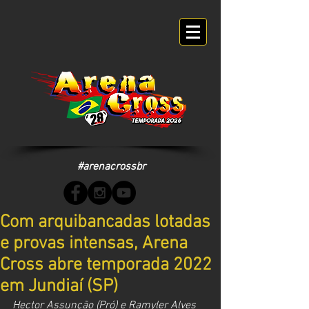
#arenacrossbr
Com arquibancadas lotadas
e provas intensas, Arena
Cross abre temporada 2022
em Jundiaí (SP)
Hector Assunção (Pró) e Ramyler Alves 