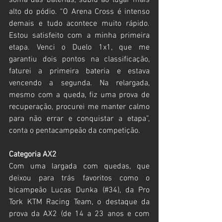
soma das baterias, subiu ao lugar mais 
alto do pódio. “O Arena Cross é intenso 
demais e tudo acontece muito rápido. 
Estou satisfeito com a minha primeira 
etapa. Venci o Duelo 1x1, que me 
garantiu dois pontos na classificação, 
faturei a primeira bateria e estava 
vencendo a segunda. Na relargada, 
mesmo com a queda, fiz uma prova de 
recuperação, procurei me manter calmo 
para não errar e conquistar a etapa”, 
conta o pentacampeão da competição.
Categoria AX2
Com uma largada com quedas, que 
deixou para trás favoritos como o 
bicampeão Lucas Dunka (#34), da Pro 
Tork KTM Racing Team, o destaque da 
prova da AX2 (de 14 a 23 anos e com 