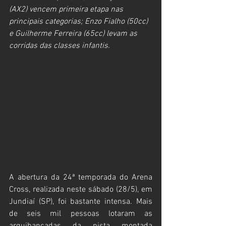
(AX2) vencem primeira etapa nas 
principais categorias; Enzo Fialho (50cc) 
e Guilherme Ferreira (65cc) levam as 
corridas das classes infantis.
A abertura da 24ª temporada do Arena 
Cross, realizada neste sábado (28/5), em 
Jundiaí (SP), foi bastante intensa. Mais 
de seis mil pessoas lotaram as 