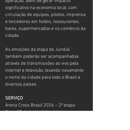
operação, além de gerar impacto 
significativo na economia local, com 
circulação de equipes, pilotos, imprensa 
e torcedores em hotéis, restaurantes, 
bares, supermercados e no comércio da 
cidade.
As emoções da etapa de Jundiaí 
também poderão ser acompanhadas 
através de transmissões ao vivo pela 
internet e televisão, levando novamente 
o nome da cidade para todo o Brasil e 
diversos países.
SERVIÇO
Arena Cross Brasil 2026 – 2ª etapa
Data: 27 de junho (sábado)
Local: Avenida Alexandre Ludke, s/n
(ao lado do Paço Municipal)