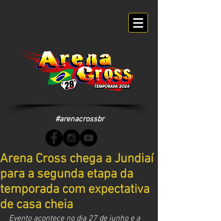
#arenacrossbr
Arena Cross chega a Jundiaí
para a segunda etapa da
temporada com expectativa
de casa cheia
Evento acontece no dia 27 de junho e a 