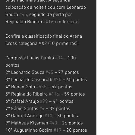
onde não mais saiu. A segunda 
colocação da noite ficou com Leonardo 
Souza 
#45
, seguido de perto por 
Reginaldo Ribeiro 
#416
 em terceiro.
Confira a classificação final do Arena 
Cross categoria AX2 (10 primeiros):
Campeão: Lucas Dunka 
#34
 – 100 
pontos
2º Leonardo Souza 
#45
 – 77 pontos
3º Leonardo Cassarotti 
#25
 – 65 pontos
4º Renan Goto 
#555
 – 59 pontos
5º Reginaldo Ribeiro 
#416
 – 59 pontos
6º Rafael Araújo 
#99
 – 41 pontos
7º Fábio Santos 
#4
 – 32 pontos
8º Gabriel Andrigo 
#10
 – 30 pontos
9º Matheus Klysman 
#43
 – 26 pontos
10º Augustinho Godim 
#19
 – 20 pontos