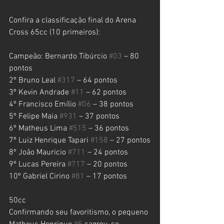
Confira a classificação final do Arena 
Cross 65cc (10 primeiros):
Campeão: Bernardo Tibúrcio 
#03
 – 80 
pontos
2º Bruno Leal 
#317
 – 64 pontos
3º Kevin Andrade 
#11
 – 62 pontos
4º Francisco Emílio 
#06
 – 38 pontos
5º Felipe Maia 
#931
 – 37 pontos
6º Matheus Lima 
#515
 – 36 pontos
7º Luiz Henrique Tapari 
#158
 – 27 pontos
8º João Mauricio 
#711
 – 24 pontos
9º Lucas Pereira 
#717
 – 20 pontos
10º Gabriel Cirino 
#81
 – 17 pontos
50cc
Confirmando seu favoritismo, o pequeno 