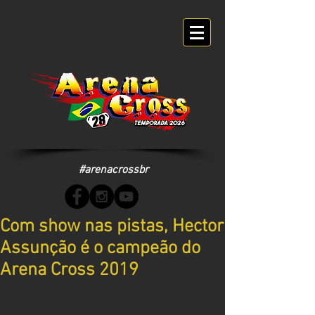
#arenacrossbr
Com show nas pistas, Hector
Assunção é o campeão do
Arena Cross 2019