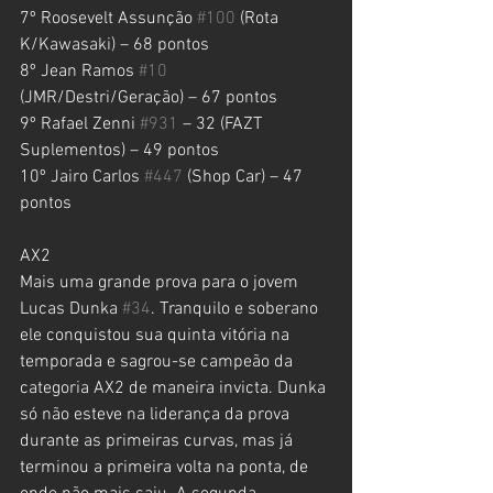
7º Roosevelt Assunção 
#100
 (Rota 
K/Kawasaki) – 68 pontos
8º Jean Ramos 
#10
(JMR/Destri/Geração) – 67 pontos
9º Rafael Zenni 
#931
 – 32 (FAZT 
Suplementos) – 49 pontos
10º Jairo Carlos 
#447
 (Shop Car) – 47 
pontos
AX2 
Mais uma grande prova para o jovem 
Lucas Dunka 
#34
. Tranquilo e soberano 
ele conquistou sua quinta vitória na 
temporada e sagrou-se campeão da 
categoria AX2 de maneira invicta. Dunka 
só não esteve na liderança da prova 
durante as primeiras curvas, mas já 
terminou a primeira volta na ponta, de 