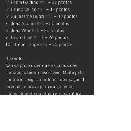
4º Pablo Galdino 
#71
 – 39 pontos
5º Bruno Celico 
#91
 – 32 pontos
6º Guilherme Buozi 
#74
 – 30 pontos
7º João Aquino 
#25
 – 30 pontos
8º João Vitor 
#28
 – 26 pontos
9º Pedro Dias 
#111
 – 26 pontos
10º Breno Felipe 
#94
 – 25 pontos
O evento:
Não se pode dizer que as condições 
climáticas foram favoráveis. Muito pelo 
contrário, exigiram intensa dedicação da 
direção de prova para que a pista, 
especialmente montada em estrutura 
anexa ao Salão Duas Rodas, se 
mantivesse em condições de receber a 
grande final da temporada 2019 do 
Arena Cross, e assim foi feito. Um 
grande show que consagrou um ano 