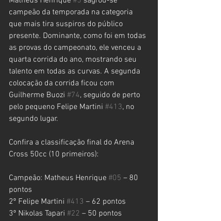
Matheus Henrique 
#5
 sagrou-se 
campeão da temporada na categoria 
que mais tira suspiros do público 
presente. Dominante, como foi em todas 
as provas do campeonato, ele venceu a 
quarta corrida do ano, mostrando seu 
talento em todas as curvas. A segunda 
colocação da corrida ficou com 
Guilherme Buozi 
#74
, seguido de perto 
pelo pequeno Felipe Martini 
#413
, no 
segundo lugar.
Confira a classificação final do Arena 
Cross 50cc (10 primeiros):
Campeão: Matheus Henrique 
#05
 – 80 
pontos
2º Felipe Martini 
#413
 – 62 pontos
3º Nikolas Tapari 
#22
 – 50 pontos