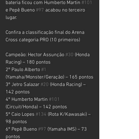
bateria ficou com Humberto Martin 
#101
e Pepê Bueno 
#97
 acabou no terceiro 
lugar.
Confira a classificação final do Arena 
Cross categoria PRO (10 primeiros)
Campeão: Hector Assunção 
#30
 (Honda 
Racing) – 180 pontos
2º Paulo Alberto 
#1
(Yamaha/Monster/Geração) – 165 pontos
3º Jetro Salazar 
#20
 (Honda Racing) – 
142 pontos
4º Humberto Martin 
#101
(Circuit/Honda) – 142 pontos
5º Caio Lopes 
#134
 (Rota K/Kawasaki) – 
98 pontos
6º Pepê Bueno 
#97
 (Yamaha IMS) – 73 
pontos