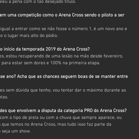
eu a pena com o tão desejado título.
r em uma competição como o Arena Cross sendo o piloto a ser 
igual a entrar como se não fosse o número 1, é um novo ano e 
o o lugar mais alto do pódio.
 o início da temporada 2019 do Arena Cross?
es, estou recuperando de uma lesão na mão desde fevereiro, 
o para estar sem dores e 100% na primeira etapa.
esse ano? Acha que as chances seguem boas de se manter entre 
ces sem dúvida que tenho, vou tentar dar o máximo durante as 
tas.
ades que envolvem a disputa da categoria PRO do Arena Cross?
 com o tipo de pista ou com a chuva que sempre aparece, ou 
 que temos no Arena Cross, mas tudo isso faz parte da 
o seja um show.