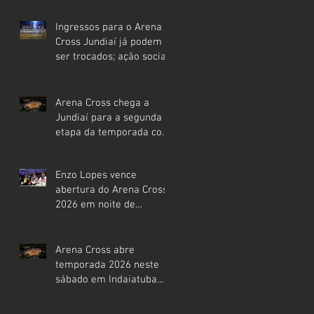
temporada 2026
Ingressos para o Arena
Cross Jundiaí já podem
ser trocados; ação social
deve arrecadar toneladas
de alimentos para
famílias da cidade
Arena Cross chega a
Jundiaí para a segunda
etapa da temporada com
expectativa de casa cheia
Enzo Lopes vence
abertura do Arena Cross
2026 em noite de
arquibancadas lotadas
em Indaiatuba
Arena Cross abre
temporada 2026 neste
sábado em Indaiatuba
com casa cheia, estrelas
mundiais e expectativa