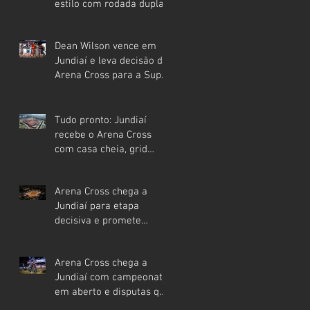
estilo com rodada dupla
na Super Final no
Festival Interlagos
Dean Wilson vence em
Jundiaí e leva decisão do
Arena Cross para a Super
Final em Interlagos
Tudo pronto: Jundiaí
recebe o Arena Cross
com casa cheia, grid
internacional e etapa que
pode mudar os rumos do
Arena Cross chega a
campeonato
Jundiaí para etapa
decisiva e promete
movimentar a região
neste sábado
Arena Cross chega a
Jundiaí com campeonato
em aberto e disputas que
podem definir o rumo da