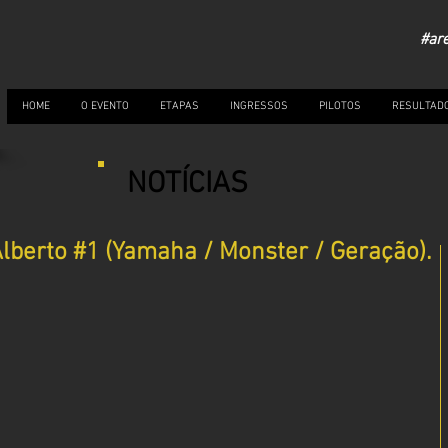
#ar
HOME
O EVENTO
ETAPAS
INGRESSOS
PILOTOS
RESULTAD
NOTÍCIAS
Alberto #1 (Yamaha / Monster / Geração).