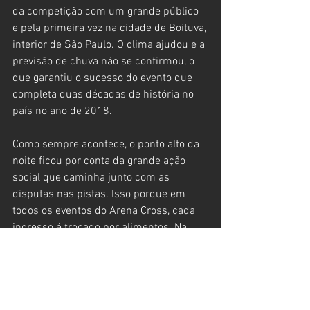
da competição com um grande público 
e pela primeira vez na cidade de Boituva, 
interior de São Paulo. O clima ajudou e a 
previsão de chuva não se confirmou, o 
que garantiu o sucesso do evento que 
completa duas décadas de história no 
país no ano de 2018.
Como sempre acontece, o ponto alto da 
noite ficou por conta da grande ação 
social que caminha junto com as 
disputas nas pistas. Isso porque em 
todos os eventos do Arena Cross, cada 
ingresso é trocado por alimentos. Na 
etapa de Boituva, a troca foi realizada 
por leite integral e farinha de trigo. Nesta 
segunda-feira, 08, o Fundo Social de 
Solidariedade da cidade receberá todo 