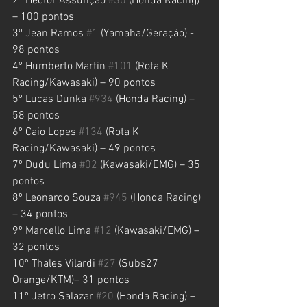
2º Hector Assunção 
#30
 (Honda Racing) 
– 100 pontos
3º Jean Ramos 
#1
 (Yamaha/Geração) - 
98 pontos
4º Humberto Martin 
#101
 (Rota K 
Racing/Kawasaki) – 90 pontos
5º Lucas Dunka 
#934
 (Honda Racing) – 
58 pontos
6º Caio Lopes 
#134
 (Rota K 
Racing/Kawasaki) – 49 pontos
7º Dudu Lima 
#02
 (Kawasaki/EMG) – 35 
pontos
8º Leonardo Souza 
#945
 (Honda Racing) 
– 34 pontos
9º Marcello Lima 
#12
 (Kawasaki/EMG) – 
32 pontos
10º Thales Vilardi 
#27
 (Subs27 
Orange/KTM)– 31 pontos
11º Jetro Salazar 
#20
 (Honda Racing) – 