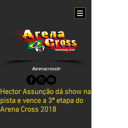
#arenacrossbr
Hector Assunção dá show na
pista e vence a 3ª etapa do
Arena Cross 2018