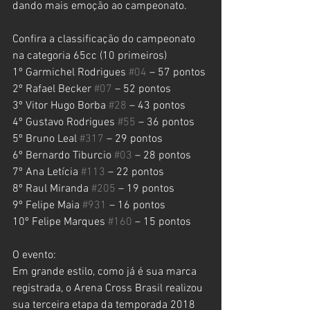
dando mais emoção ao campeonato.
Confira a classificação do campeonato 
na categoria 65cc (10 primeiros)
1º Garmichel Rodrigues 
#04
 – 57 pontos
2º Rafael Becker 
#07
 – 52 pontos
3º Vitor Hugo Borba 
#28
 – 43 pontos
4º Gustavo Rodrigues 
#55
 – 36 pontos
5º Bruno Leal 
#317
 – 29 pontos
6º Bernardo Tiburcio 
#03
 – 28 pontos
7º Ana Letícia 
#113
 – 22 pontos
8º Raul Miranda 
#205
 – 19 pontos
9º Felipe Maia 
#931
 – 16 pontos
10º Felipe Marques 
#160
 – 15 pontos
O evento:
Em grande estilo, como já é sua marca 
registrada, o Arena Cross Brasil realizou 
sua terceira etapa da temporada 2018 