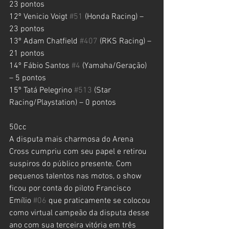
23 pontos
12º Venicio Voigt 
#51
 (Honda Racing) – 
23 pontos
13º Adam Chatfield 
#407
 (RKS Racing) – 
21 pontos
14º Fábio Santos 
#4
 (Yamaha/Geração) 
– 5 pontos
15º Tatá Pelegrino 
#513
 (Star 
Racing/Playstation) – 0 pontos
50cc
A disputa mais charmosa do Arena 
Cross cumpriu com seu papel e retirou 
suspiros do público presente. Com 
pequenos talentos nas motos, o show 
ficou por conta do piloto Francisco 
Emílio 
#06
 que praticamente se colocou 
como virtual campeão da disputa desse 
ano com sua terceira vitória em três 