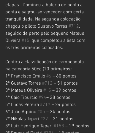
etapas.  Dominou a bateria de ponta a 
ponta e sagrou-se vencedor com certa 
tranquilidade. Na segunda colocação, 
chegou o piloto Gustavo Torres 
#712
, 
seguido de perto pelo pequeno Mateus 
Oliveira 
#15
, que completou a lista com 
os três primeiros colocados.
Confira a classificação do campeonato 
na categoria 50cc (10 primeiros)
1º Francisco Emílio 
#6
 – 60 pontos
2º Gustavo Torres 
#712
 – 51 pontos
3º Mateus Oliveira 
#15
 – 39 pontos
4º Caio Tiburcio 
#94
– 28 pontos
5º Lucas Pereira 
#717
 – 24 pontos
6º João Aquino 
#05
 – 24 pontos
7º Nikolas Tapari 
#22
 – 21 pontos
8º Luiz Henrique Tapari 
#158
 – 19 pontos