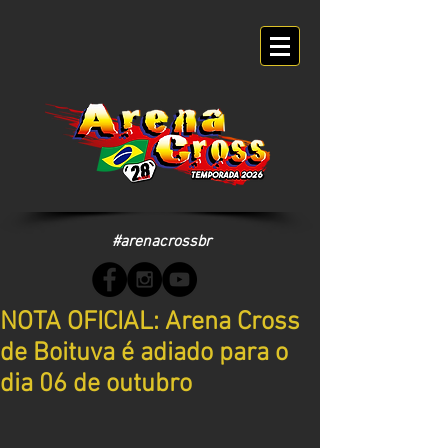
#arenacrossbr
NOTA OFICIAL: Arena Cross
de Boituva é adiado para o
dia 06 de outubro