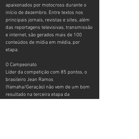
apaixonados por motocross durante o 
início de dezembro. Entre textos nos 
principais jornais, revistas e sites, além 
das reportagens televisivas, transmissão 
e internet, são gerados mais de 100 
conteúdos de mídia em média, por 
etapa.
O Campeonato
Líder da competição com 85 pontos, o 
brasileiro Jean Ramos 
(Yamaha/Geração) não vem de um bom 
resultado na terceira etapa da 
competição e hoje administra uma 
vantagem de 19 pontos para o segundo 
colocado, Hector Assunção (Honda 
Racing Brasil) que hoje soma 68 pontos. 
Na terceira colocação e colado no 