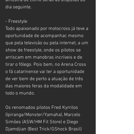
amostra de como serão as disputas do 
dia seguinte.
- Freestyle
Todo apaixonado por motocross já teve a 
oportunidade de acompanhar, mesmo 
que pela televisão ou pela internet, a um 
show de freestyle, onde os pilotos se 
arriscam em manobras incríveis e de 
tirar o fôlego. Pois bem, no Arena Cross 
o fã catarinense vai ter a oportunidade 
de ver bem de perto a atuação de três 
das maiores feras da modalidade em 
todo o mundo.
Os renomados pilotos Fred Kyrrilos 
(Ipiranga/Monster/Yamaha), Marcelo 
Simões (ASW/HM Fit Store) e Diego 
Djamdjian (Best Trick/GShock Brasil) 