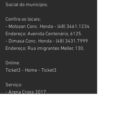
Social do município. 
Confira os locais:
- Motozan Conc. Honda - (48) 3461.1234 
Endereço: Avenida Centenário, 6125.
- Dimasa Conc. Honda - (48) 3431.7999
Endereço: Rua imigrantes Meller, 130.
Online:
Ticket3 - Home - Ticket3
Serviço:
- Arena Cross 2017
- 2ª etapa
- Data: 24 de junho de 2017 (sábado)
- Cidade: Criciúma/SC
- Horário: Treinos Cronometrados: 16h / 
Provas: 19h