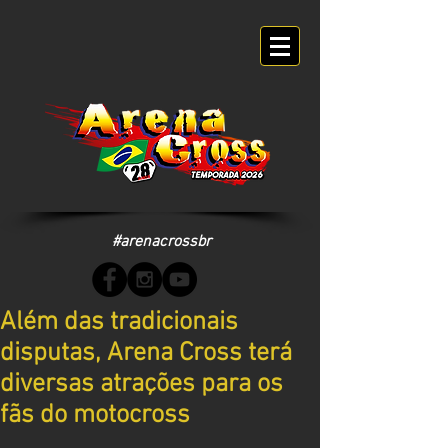
#arenacrossbr
Além das tradicionais
disputas, Arena Cross terá
diversas atrações para os
fãs do motocross