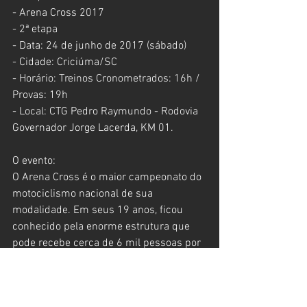
- Arena Cross 2017
- 2ª etapa
- Data: 24 de junho de 2017 (sábado)
- Cidade: Criciúma/SC
- Horário: Treinos Cronometrados: 16h / 
Provas: 19h
- Local: CTG Pedro Raymundo - Rodovia 
Governador Jorge Lacerda, KM 01.
O evento:
O Arena Cross é o maior campeonato do 
motociclismo nacional de sua 
modalidade. Em seus 19 anos, ficou 
conhecido pela enorme estrutura que 
pode recebe cerca de 6 mil pessoas por 
etapa, com destaques para cenografia e 
acabamentos que fazem a diferença.