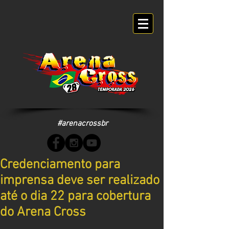
#arenacrossbr
Credenciamento para
imprensa deve ser realizado
até o dia 22 para cobertura
do Arena Cross